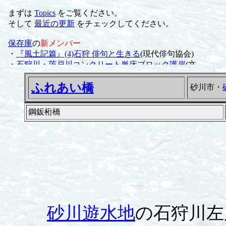
ふれあい橋
砂川市・
鋼鈑桁橋
砂川遊水地
の石狩川左