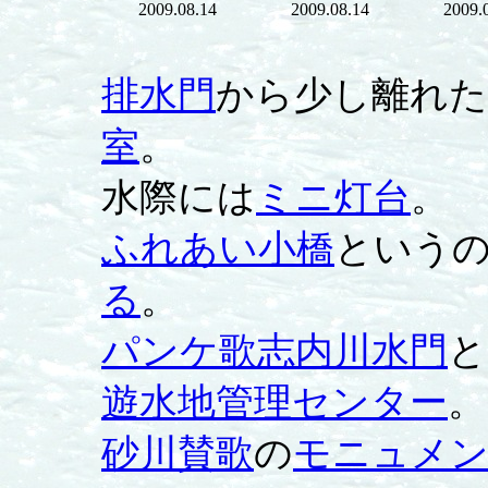
2009.08.14
2009.08.14
2009.
排水門
から少し離れた
室
。
水際には
ミニ灯台
。
ふれあい小橋
という
る
。
パンケ歌志内川水門
と
遊水地管理センター
。
砂川賛歌
の
モニュメ