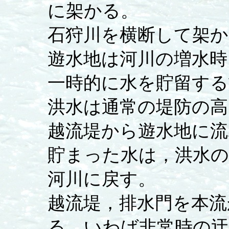
に架かる。
石狩川を横断して架
遊水地は河川の増水時
一時的に水を貯留する
洪水は通常の堤防の
越流堤から遊水地に流
貯まった水は，洪水の
河川に戻す。
越流堤，排水門を本流
る，いわば非常時の迂