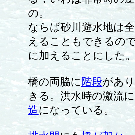
の。
ならば砂川遊水地は全
えることもできるの
に加えることにした
橋の両脇に
階段
があり
きる。洪水時の激流
造
になっている。