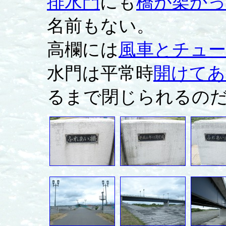
排水門
にも
橋が架か
名前もない。
高欄には
風車とチュ
水門は平常時
開けてあ
るまで閉じられるのだ