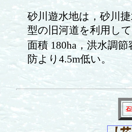
砂川遊水地は，砂川捷
型の旧河道を利用して，
面積 180ha，洪水調節容
防より4.5m低い。
石