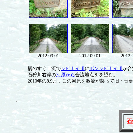
2012.09.01
2012.09.01
2012.
橋のすぐ上流で
シビナイ川
に
ポンシビナイ川
が合
石狩川右岸の
河原から
合流地点をを望む。
2010年の8,9月，この河原を激流が襲って旧・
石