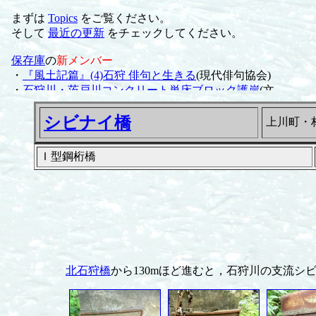
シビナイ橋
上川町・
Ｉ型鋼桁橋
北石狩橋
から130mほど進むと，石狩川の支流シ