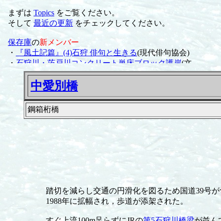
中愛別橋
鋼箱桁橋
踏切を減らし交通の円滑化を図るため国道39号が切り
1988年に拡幅され，歩道が添架された。
すぐ上流100m足らずにJRの
第5石狩川橋梁
が並ん