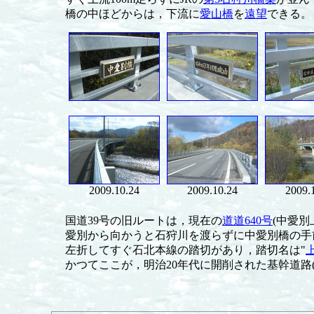
橋の中ほどからは，下流に
愛山橋
を
遠望
できる。
2009.10.24
2009.10.24
2009.
国道39号の旧ルートは，現在の
道道640号
(中愛
愛別から向かうと石狩川を渡らずに中愛別橋の手
左折してすぐ石北本線の踏切があり，踏切名は"
かつてここが，明治20年代に開削された基幹道路