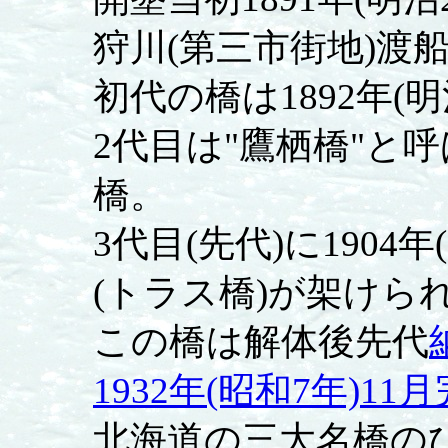
狩川(第三市街地)渡
初代の橋は1892年(
2代目は"鷹栖橋"と呼ば
橋。
3代目(先代)に1904
(トラス橋)が架けら
この橋は解体後先代
1932年(昭和7年)11
北海道の三大名橋の