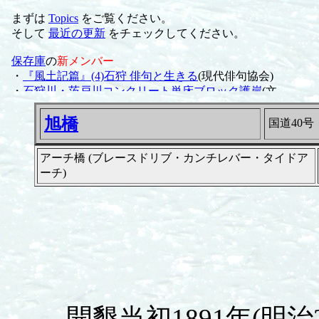
旭橋
国道40号
アーチ橋 (ブレースドリブ・カンチレバー・タイドア
ーチ)
開墾当初1891年(明