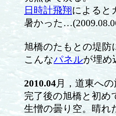
日時計飛翔
によると
暑かった…(2009.08.0
旭橋のたもとの堤防
こんな
パネル
が埋め
2010.04
月，道東への
完了後の旭橋と初め
生憎の曇り空。晴れ