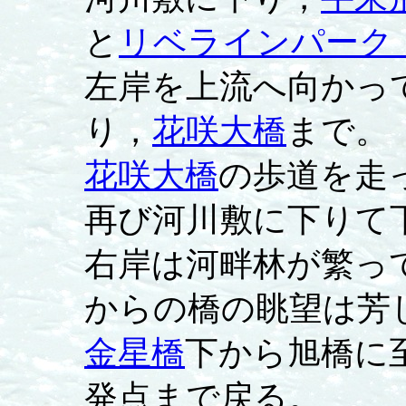
と
リベラインパーク
左岸を上流へ向かっ
り，
花咲大橋
まで。
花咲大橋
の歩道を走
再び河川敷に下りて
右岸は河畔林が繁っ
からの橋の眺望は芳
金星橋
下から旭橋に
発点まで戻る。