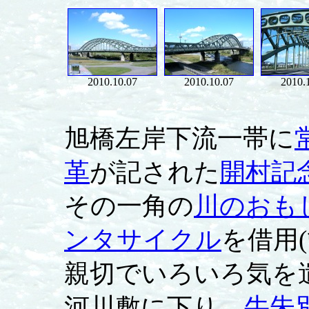
2010.10.07
2010.10.07
2010.
旭橋左岸下流一帯に
革
が記された
開村記
その一角の
川のおも
ンタサイクル
を借用
親切でいろいろ気を
河川敷に下り，
牛朱