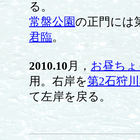
る。
常盤公園
の正門には
君臨
。
2010.10
月，
お昼ちょ
用。右岸を
第2石狩
て左岸を戻る。