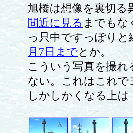
旭橋は想像を裏切る
間近に見る
までもな
っ只中ですっぽりと
月7日まで
とか。
こういう写真を撮れ
ない。これはこれで
しかしかくなる上は