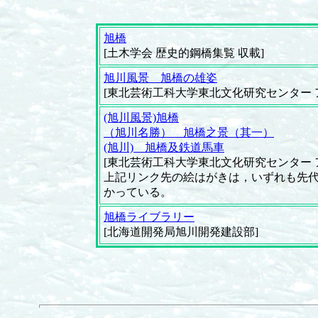
旭橋
[土木学会 歴史的鋼橋集覧 収載]
旭川風景 旭橋の雄姿
[東北芸術工科大学東北文化研究センター ア
(旭川風景)旭橋
（旭川名勝） 旭橋之景（其一）
(旭川) 旭橋及鉄道馬車
[東北芸術工科大学東北文化研究センター ア
上記リンク先の絵はがきは，いずれも先代
かっている。
旭橋ライブラリー
[北海道開発局旭川開発建設部]