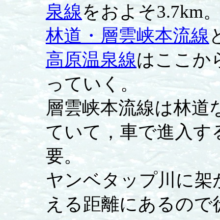
泉線
をおよそ3.7km
林道・層雲峡本流線
高原温泉線
はここか
っていく。
層雲峡本流線は林道
ていて，車で進入す
要。
ヤンベタップ川に架
える距離にあるので