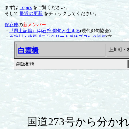
白雲橋
上川町・
鋼鈑桁橋
国道273号から分か