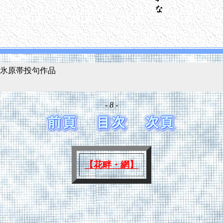
氷原帯投句作品
- 8 -
【花畔・網】