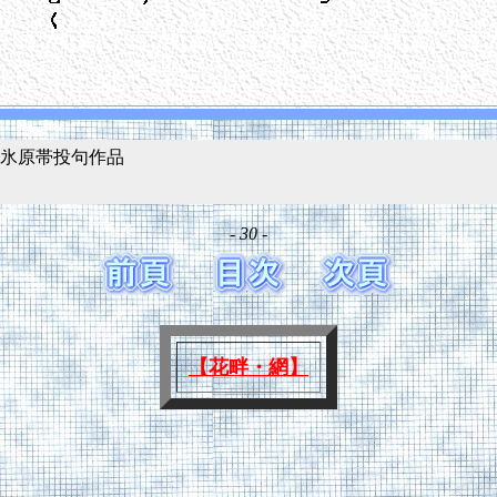
氷原帯投句作品
- 30 -
【花畔・網】