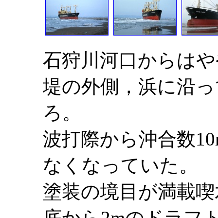
石狩川河口からはや
堤の外側，浜に沿っ
ろ。
波打際から沖合数1
なくなっていた。
塗装の境目が満載喫
底から2mのドラフ