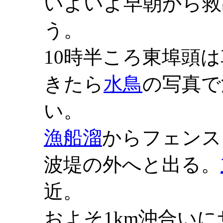
いよいよ早朝から救
う。
10時半ころ東埠頭
きたら
水鳥
の写真で
い。
漁船溜
からフェンス
波堤の外へと出る。
近。
およそ1km沖合い