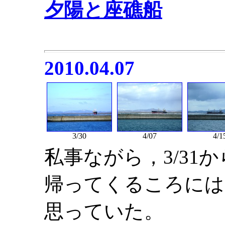
夕陽と座礁船
2010.04.07
3/30
4/07
4/1
私事ながら，3/31
帰ってくるころには
思っていた。