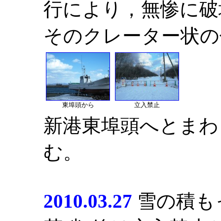
行により，無惨に破
そのクレーター状の
東埠頭から
立入禁止
新港東埠頭へとまわ
む。
2010.03.27
雪の積も