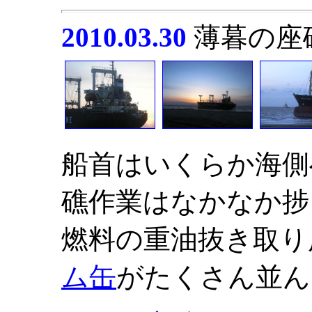
2010.03.30
薄暮の座
船首はいくらか海側
礁作業はなかなか捗
燃料の重油抜き取り
ム缶
がたくさん並ん