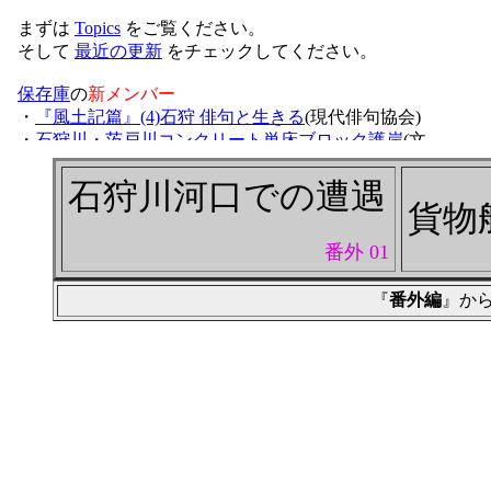
石狩川河口での遭遇
貨物
番外 01
『
番外編
』か