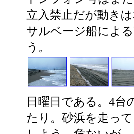
立入禁止だが動きは
サルベージ船による
う。
日曜日である。4台
たり。砂浜を走って
しよう。危ないが。