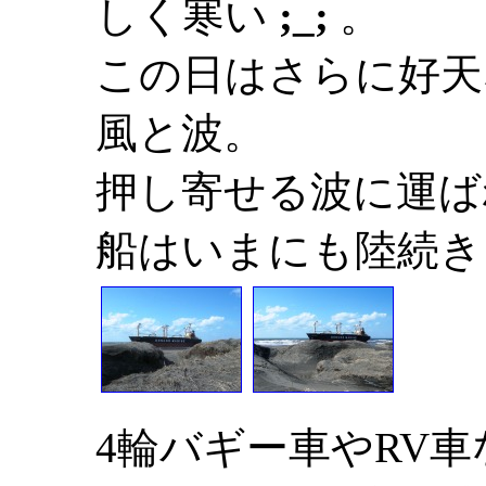
しく寒い
;_;
。
この日はさらに好天
風と波。
押し寄せる波に運ば
船はいまにも陸続き
4輪バギー車やRV