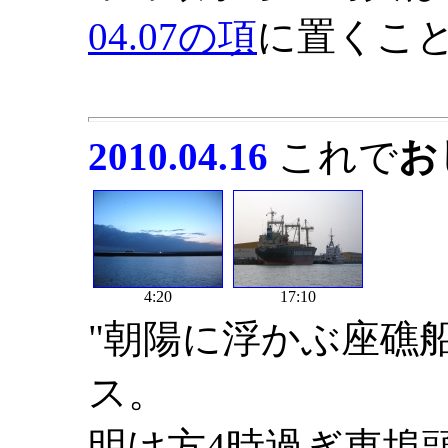
04.07の項
に置くこ
2010.04.16
これで
お
4:20
17:10
"朝陽に浮かぶ座礁
ス。
明け方4時過ぎ東埠