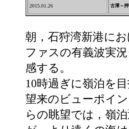
2015.01.26
古潭～押
朝，石狩湾新港にお
ファスの有義波実況
感する。
10時過ぎに嶺泊を
望来のビューポイン
らの眺望では，嶺泊