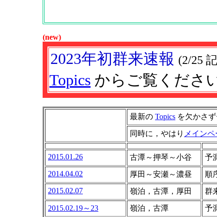
(new)
2023年初群来速報
(2/25 記
Topics
からご覧くださ
最新の
Topics
を欠かさず
同時に，やはり
メインペ
2015.01.26
古潭～押琴～小谷
予
2014.04.02
厚田～安瀬～濃昼
順
2015.02.07
嶺泊，古潭，厚田
群
2015.02.19～23
嶺泊，古潭
予