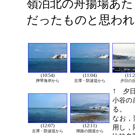
嶺泊北の舟揚場あた
だったものと思われ
(10:54)
(11:04)
(11:2
押琴海岸から
古潭・防波堤から
夕日の
↑
夕日
小谷の
る。
なお，
(12:07)
(12:11)
用し，
古潭・防波堤から
帰路の国道から