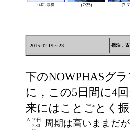
6:05
(7:25)
(7:3
取得
2015.02.19～23
嶺泊，古
下のNOWPHASグ
に，この5日間に4
来にはことごとく振
A
19日
周期は高いままだが
7:30