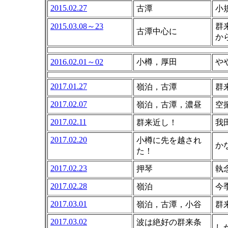
2015.02.27
古潭
小
2015.03.08～23
群
古潭中心に
か
2016.02.01～02
小樽，厚田
や
2017.01.27
嶺泊，古潭
群
2017.02.07
嶺泊，古潭，濃昼
空
2017.02.11
群来近し！
我
2017.02.20
小樽に先を越され
か
た！
2017.02.23
押琴
執
2017.02.28
嶺泊
今
2017.03.01
嶺泊，古潭，小谷
群
2017.03.02
波は絶好の群来条
し