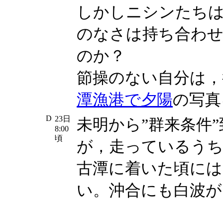
しかしニシンたち
のなさは持ち合わ
のか？
節操のない自分は，
潭漁港で夕陽
の写真
D
23日
未明から”群来条件
8:00
頃
が，走っているうち
古潭に着いた頃には
い。沖合にも白波が