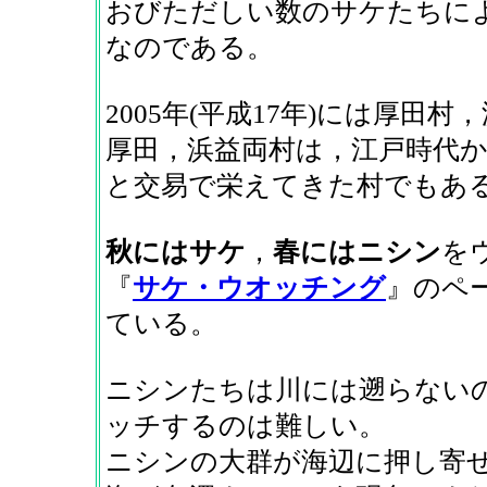
おびただしい数のサケたちに
なのである。
2005年(平成17年)には厚田
厚田，浜益両村は，江戸時代
と交易で栄えてきた村でもあ
秋にはサケ
，
春にはニシン
を
『
サケ・ウオッチング
』のペー
ている。
ニシンたちは川には遡らない
ッチするのは難しい。
ニシンの大群が海辺に押し寄