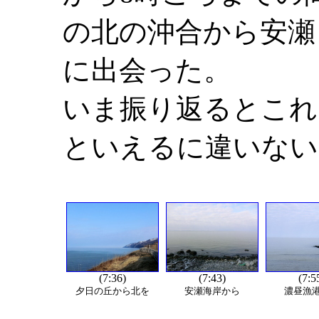
の北の沖合から安瀬
に出会った。
いま振り返るとこれ
といえるに違いない
(7:36)
(7:43)
(7:5
夕日の丘から北を
安瀬海岸から
濃昼漁