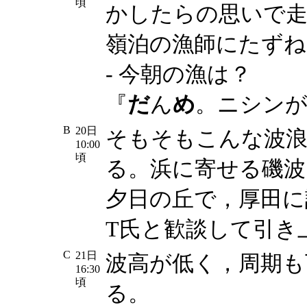
頃
かしたらの思いで
嶺泊の漁師にたずね
- 今朝の漁は？
『
だ
ん
め
。ニシン
B
20日
そもそもこんな波
10:00
頃
る。浜に寄せる磯波
夕日の丘で，厚田に
T氏と歓談して引き
C
21日
波高が低く，周期も
16:30
頃
る。