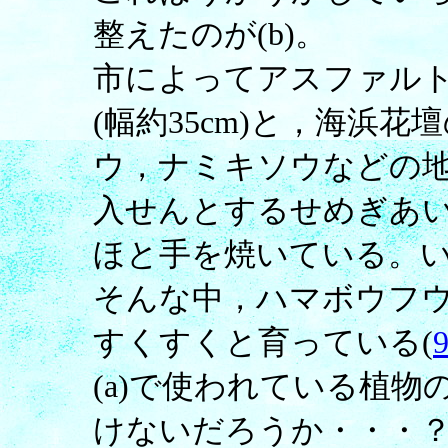
整えたのが(b)。
市によってアスファル
(幅約35cm)と，海浜
ウ，ナミキソウなどの
入せんとするせめぎあ
ほと手を焼いている。
そんな中，ハマボウフ
すくすくと育っている(
(a)で使われている植物
けないだろうか・・・