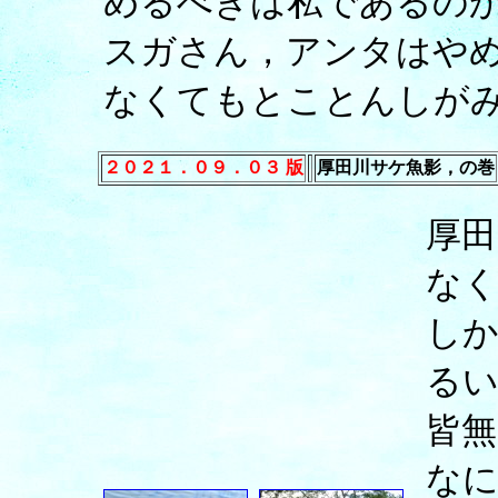
めるべきは私であるの
スガさん，アンタはや
なくてもとことんしが
２０２１．０９．０３ 版
厚田川サケ魚影，の巻
厚田
な
しか
るい
皆無
な