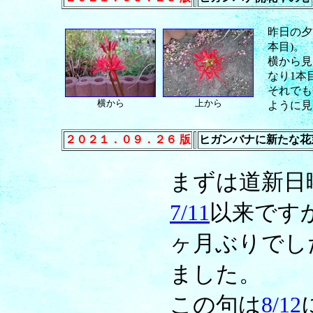
昨日の夕
本目)。
横から見
なり1本
それでも
横から
上から
ように見
２０２１．０９．２６ 版
ヒガンバナに新たな花
まずは道新日
7/11
以来です
ヶ月ぶりでし
ました。
この句は
8/12