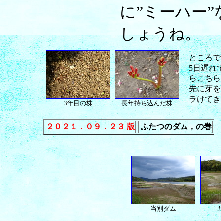
に”ミーハー
しょうね。
ところで
5日遅れ
らこちら
先に芽を
ラけてき
3年目の株
長年持ち込んだ株
２０２１．０９．２３ 版
ふたつのダム，の巻
当別ダム