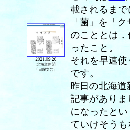
載されるまで
「菌」を「ク
のこととは，
ったこと。
それを早速使
2021.09.26
北海道新聞
「日曜文芸」
です。
昨日の北海道
記事がありま
になったとい
ていけそうも