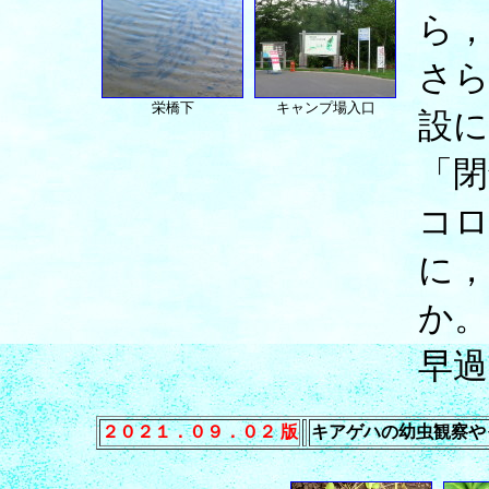
ら
さ
栄橋下
キャンプ場入口
設
「閉
コ
に，
か。
早過
２０２１．０９．０２ 版
キアゲハの幼虫観察や