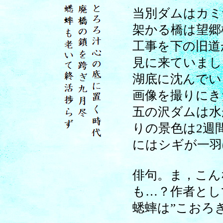
当別ダムはカミ
架かる橋は望郷
工事を下の旧道
見に来ていまし
湖底に沈んでい
画像を撮りにき
五の沢ダムは水
りの景色は2週
にはシギが一羽
俳句。ま，こん
も…？作者とし
蟋蟀は”こおろ