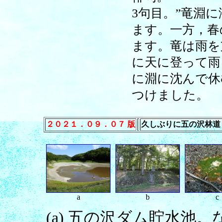
3句目。”竜淵
ます。一方，春
ます。竜は雨を
に天に登って雨
に淵に沈んで休
つけました。
２０２１．０９．０７ 版
久しぶりに五の沢林道
a
b
c
(a) 五の沢ダム貯水池