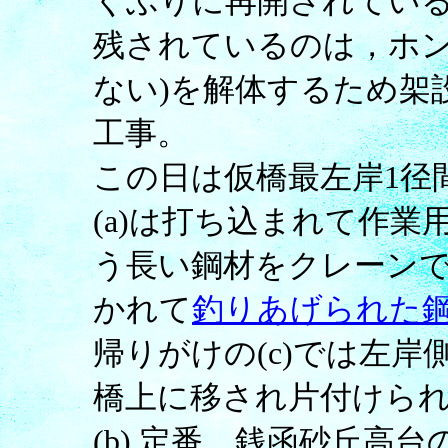
くぶりに再開されてい
残されているのは，ホン
ない)を解体するため架
工事。
この日は仮橋最左岸1径
(a)は打ち込まれて作
う長い鋼材をクレーン
かれて
釣りあげられた
帰りがけの(c)では左
橋上に移され片付けら
(b) 定番。銭函砂丘高