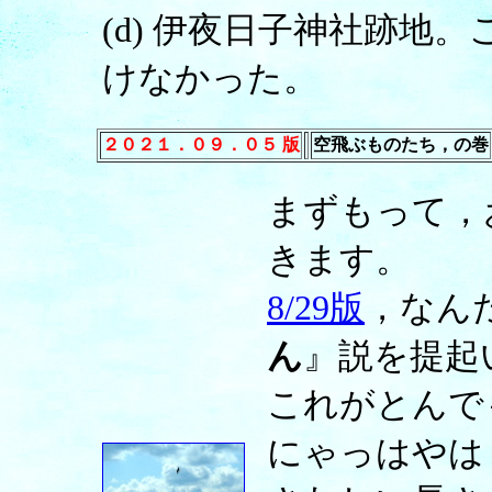
(d) 伊夜日子神社跡地
けなかった。
２０２１．０９．０５ 版
空飛ぶものたち，の巻
まずもって，
きます。
8/29版
，なん
ん
』説を提起
これがとんで
にゃっはやは