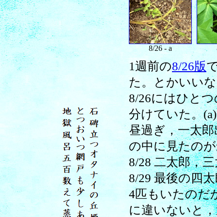
8/26 - a
1週前の
8/26版
た。とかいいな
8/26にはひ
分けていた。(
昼過ぎ，一太郎
の中に見たのが最
8/28 二太郎
8/29 最後の
4匹もいたのだ
に違いないと，