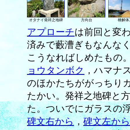
オタナイ発祥之地碑
方向台
橋解体
アプローチ
は前回と変
済みで藪漕ぎもなんな
こうなればしめたもの
ョウタンボク
，ハマナ
のほかたちががっちり
たかい。発祥之地碑と
た。ついでにガラスの
碑文右から
，
碑文左か