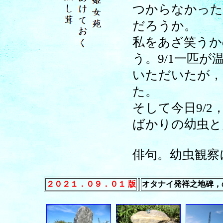
つからなかった
だろうか。
私をあざ笑うか
う。9/1一匹
いただいたが，
た。
そして今日9/
ばかりの幼虫と
俳句。幼虫観察
２０２１．０９．０１ 版
オタナイ発祥之地碑，