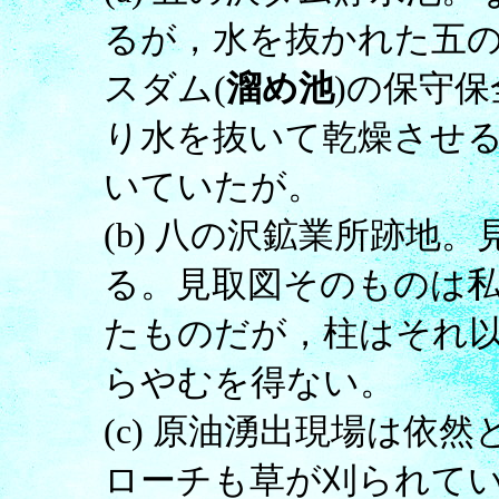
るが，水を抜かれた五
スダム(
溜め池
)の保守
り水を抜いて乾燥させる
いていたが。
(b) 八の沢鉱業所跡地
る。見取図そのものは私
たものだが，柱はそれ
らやむを得ない。
(c) 原油湧出現場は依
ローチも草が刈られて