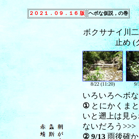
２０２１．０９．１６ 版
ヘボな仮説，の巻
ボクサナイ川二
止め 
8/22 (11:20)
9/
いろいろヘボな
①
とにかくまと
いと遡上は見ら
ないだろう>>>
②
9/13
雨後確か