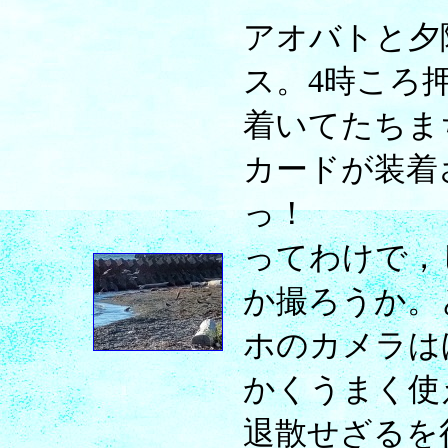
アオバトと夕
ス。4時ころ
着いてたちま
カードが装着
っ！
ってわけで，
か撮ろうか。
ホのカメラは
かくうまく使
退散せざるを