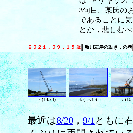
は”キリギリス”
3句目。某氏の
であることに気
とか，悲しむべ
２０２１．０９．１５ 版
新川左岸の動き，の巻
a (14:23)
b (15:35)
c (16:
最近は
8/20
，
9/1
ともに