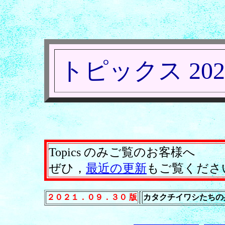
トピックス 202
Topics のみご覧のお客様へ
ぜひ，
最近の更新
もご覧くださ
２０２１．０９．３０ 版
カタクチイワシたちの