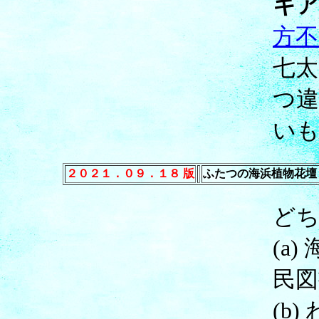
キ
方不
七
つ違
い
２０２１．０９．１８ 版
ふたつの海浜植物花壇
どち
(a
民図
(b