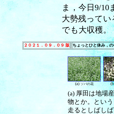
ま，今日9/1
大勢残ってい
でも大収穫。
２０２１．０９．０９ 版
ちょっとひと休み，の
(a)
(
ソバの花
(a) 厚田は
物とか。という
走るとしばしば