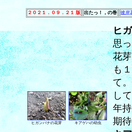
２０２１．０９．２１ 版
出たっ！，の巻
彼岸花
ヒ
思
花
も
て。
し
年持
期
ヒガンバナの花芽
キアゲハの幼虫