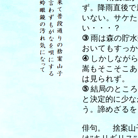
ず。降雨直後で
いない。サケた
い・・・？
③
雨は森の貯水
おいてもすっか
④
しかしながら
嵩もそこそこあ
は見られず。
⑤
結局のところ
と決定的に少な
う。諦めざるを
俳句。 捨案山