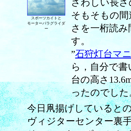
さわしい長さ
そもそもの間
スポーツカイトと
モーターパラグライダ
さを一桁読み
ー
す。
”
石狩灯台マ
ら，自分で書
台の高さ13.
ったのでした
今日凧揚げしていると
ヴィジターセンター裏