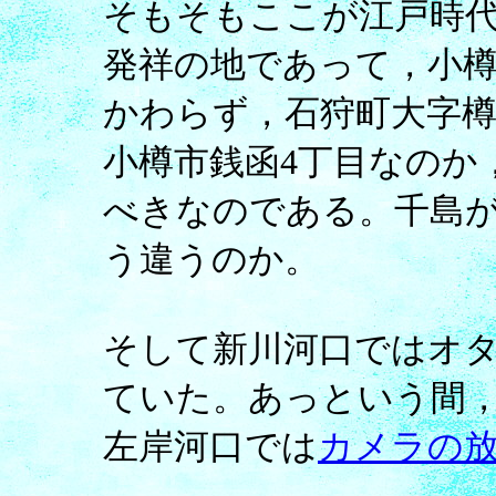
そもそもここが江戸時代
発祥の地であって，小
かわらず，石狩町大字
小樽市銭函4丁目なのか
べきなのである。千島
う違うのか。
そして新川河口ではオ
ていた。あっという間
左岸河口では
カメラの