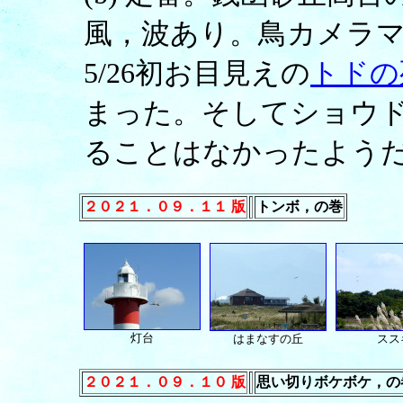
風，波あり。鳥カメラマ
5/26初お目見えの
トドの
まった。そしてショウ
ることはなかったよう
２０２１．０９．１１ 版
トンボ，の巻
灯台
はまなすの丘
スス
２０２１．０９．１０ 版
思い切りボケボケ，の