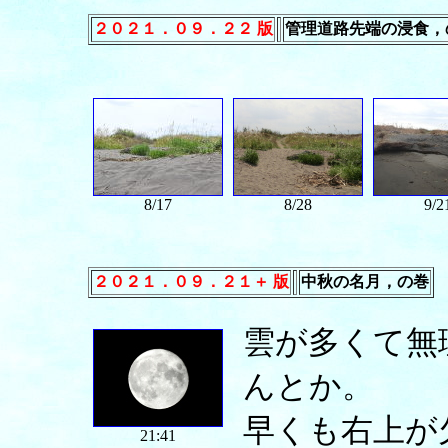
２０２１．０９．２２ 版
管理道路先端の浸食，
8/17
8/28
9/2
２０２１．０９．２１＋ 版
中秋の名月，の巻
雲が多くて無
んとか。
早くも右上が
21:41