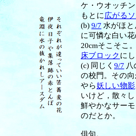
ケ・ウオッチン
もとに
広がるソ
(b)
9/7
水がほと
に可憐な白い花
20cmそこそこ
床ブロック
にし
(c) 同じく
9/7
八
の校門。その向
やら
妖しい物影
いけど，散々し
鮮やかなサーモ
のだとか。
俳句。