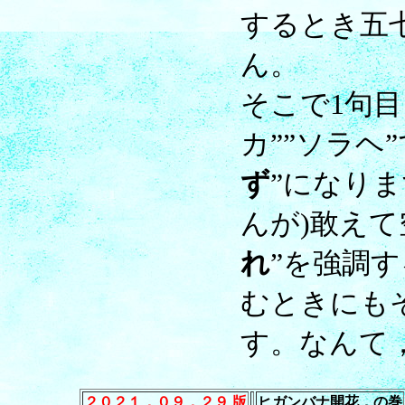
するとき五
ん。
そこで1句目
カ””ソラヘ
ず
”になり
んが)敢え
れ
”を強調
むときにも
す。なんて
２０２１．０９．２９ 版
ヒガンバナ開花，の巻