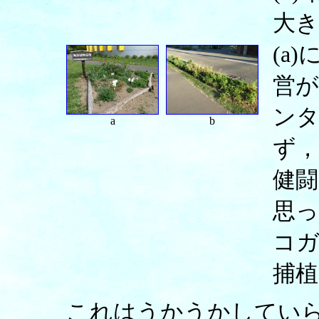
大
(a
営
ン
a
b
ず，
健
思
コ
捕
これはうかうかしてい