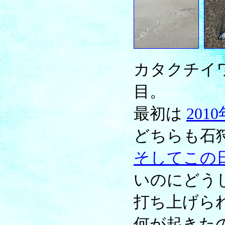
カタクチイ
目。
最初は
2010
どちらも石
そしてこの
いのにどう
打ち上げら
何が起きた