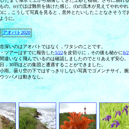
ひたひたまで海水で上から崩落してきた土砂と植物。さらに崩れ
もの。(e)でほぼ難所を抜けた感じ。(f)の流木が見えてやれやれ
たのに，こうして写真を見ると，意外とたいしたことなさそうで
ように。
アオバト2020
念深いのはアオバトではなく，ワタシのことです。
・ツアーはすでに報告した
5/22
を皮切りに，その後も秘かに
6/2
 には間違いなく飛んでいるのは確認しましたのでとりあえず安心。
日，30羽ほどの集団と遭遇することができました。
小雨。曇り空の下ではすっきりしない写真でゴメンナサイ。腕
ウツバメは動きなし。