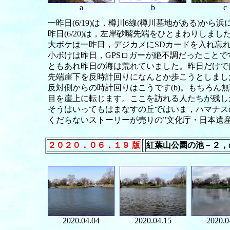
a
b
c
一昨日(6/19)は，樽川6線(樽川墓地がある)から
昨日(6/20)は，左岸砂嘴先端をひとまわりしまし
大ボケは一昨日，デジカメにSDカードを入れ忘
小ボけは昨日，GPSロガーが絶不調だったことで
ともあれ昨日の海は荒れていました。昨日だけで
先端崖下を反時計回りになんとか歩こうとしました
反対側からの時計回りはこうです(b)。もちろ
目を崖上に転じます。ここを訪れる人たちが残した
そうはいってもはまなすの丘ではいま，ハマナスの
くだらないストーリーが売りの”文化庁・日本遺
２０２０．０６．１９ 版
紅葉山公園の池－２，
2020.04.04
2020.04.15
2020.0