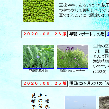
直径5mm，あるいはそれ以
つやつやして美味しそうで
豆であることには間違いあ
２０２０．０６．２６ 版
早朝レポート，の巻
生憎の空
でも，亜
とんど同
海浜植物
いですが
亜麻開花寸前
海浜植物コーナー
(5:50頃)
２０２０．０６．２５ 版
明日は5ヶ月ぶりの「