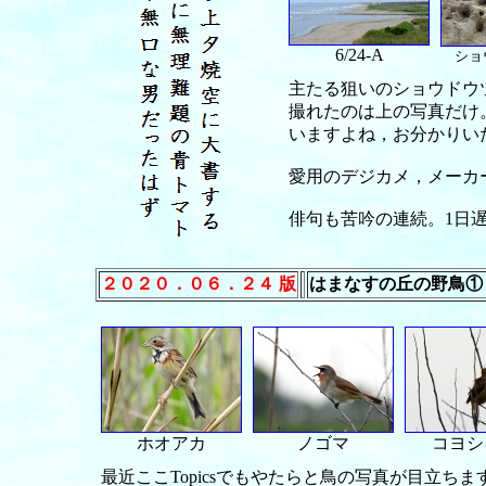
6/24-A
ショ
主たる狙いのショウドウ
撮れたのは上の写真だけ
いますよね，お分かりい
愛用のデジカメ，メーカ
俳句も苦吟の連続。1日
２０２０．０６．２４ 版
はまなすの丘の野鳥①
ホオアカ
ノゴマ
コヨシ
最近ここ
Topics
でもやたらと鳥の写真が目立ちま