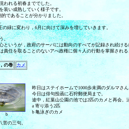
現われる初春まででした。
を装い成熟していく様子です。
なり劇的であることが分かりました。
。
純正の緑に変わり，6月に向けて深みを増していきます。
う。
心というが，政府のサーバには動向のすべてが記録され続ける
は責任を取ることのないアべ政権に個々人の行動を掌握される
，の巻
カメ
昨日はステイホームで1000歩未満のダルマさ
今日は俳句投函に石狩郵便局まで。
途中，紅葉山公園の池では2匹のカメと再会。
a 寄り添う2匹
b 亀泳ぎのカメ
b
八苦の三句。