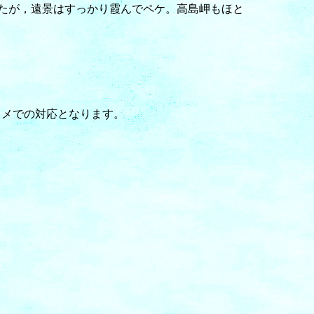
たが，遠景はすっかり霞んでペケ。高島岬もほと
カメでの対応となります。