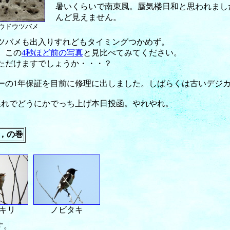
暑いくらいで南東風。蜃気楼日和と思われまし
んど見えません。
ウドウツバメ
ツバメも出入りすれどもタイミングつかめず。
。この
4秒ほど前の写真
と見比べてみてください。
ただけますでしょうか・・・？
ーの1年保証を目前に修理に出しました。しばらくは古いデジ
遅れでどうにかでっち上げ本日投函。やれやれ。
，の巻
キリ
ノビタキ
す。