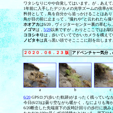
ワタシなりにやや自覚してはいます。が，あえて
1年前に入手したデジカメの光学ズームの倍率が
矜持として，鳥を自分から追っかけることはあり
鳥が目の前に止まって，”撮れや”と云われたら撮
ホオアカ
は6/20，ヴィジターセンター裏の草む
ノゴマ
は，
5/29
以来ですが，わりとここではお馴
コヨシキり
は，歩いていてでかいカメラを構えて
ノビタキ
は真っ黒い頭でそこここに顔を出します
２０２０．０６．２３ 版
アドベンチャー気分，
a
b
c
6/20
GPSログ(歩いた軌跡)がまったく残ってい
今日(6/23)は曇り空ながら暖かく，なによりも海
6/20断念した先端崖下の反時計回りの歩行に挑み