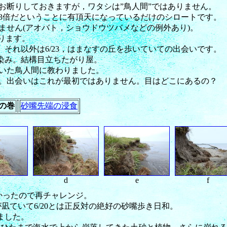
お断りしておきますが，ワタシは”鳥人間”ではありません。
83倍だということに有頂天になっているだけのシロートです。
ません(アオバト，ショウドウツバメなどの例外あり)。
ります。
ら。それ以外は6/23，はまなすの丘を歩いていての出会いです。
染み。結構目立ちたがり屋。
いた鳥人間に教わりました。
。出会いはこれが最初ではありません。目はどこにあるの？
の巻
砂嘴先端の浸食
d
e
f
なかったので再チャレンジ。
が凪ていて6/20とは正反対の絶好の砂嘴歩き日和。
ました。