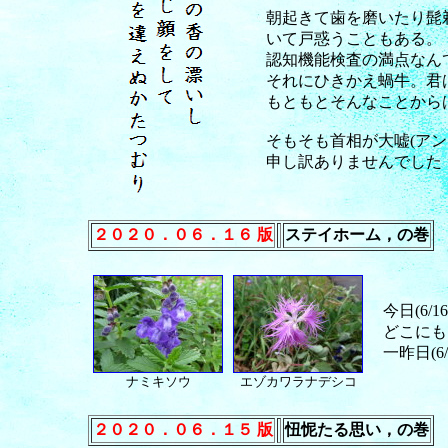
朝起きて歯を磨いたり髭
いて戸惑うこともある。
認知機能検査の満点なん
それにひきかえ蝸牛。君
もともとそんなことから
そもそも首相が大嘘(ア
申し訳ありませんでした
２０２０．０６．１６ 版
ステイホーム，の巻
今日(6/
どこにも
一昨日(
ナミキソウ
エゾカワラナデシコ
２０２０．０６．１５ 版
忸怩たる思い，の巻