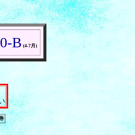
0-B
(4-7月)
い
巻