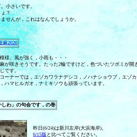
下。小さいです。
しょ？
りませんが，これはなんでしょうか。
亜麻2020
模様。風が強く，小雨も・・・
麻が咲きそうです。たった2輪ですけど，色づいたツボミが開
じです。
コーナーでは，エゾカワラナデシコ，ノハナショウブ，エゾカ
，ハマヒルガオ，ナミキソウも頑張っています。
かしわ」の句会です，の巻
昨日(6/24)は新川左岸(大浜海岸)。
6/15版
と比べてご覧ください。