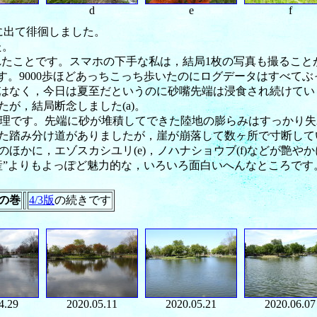
d
e
f
浜に出て徘徊しました。
た。
れたことです。スマホの下手な私は，結局1枚の写真も撮ること
す。9000歩ほどあっちこっち歩いたのにログデータはすべて
はなく，今日は夏至だというのに砂嘴先端は浸食され続けてい
が，結局断念しました(a)。
ん無理です。先端に砂が堆積してできた陸地の膨らみはすっかり
踏み分け道がありましたが，崖が崩落して数ヶ所で寸断していまし
ほかに，エゾスカシユリ(e)，ノハナショウブ(f)などが艶や
産”よりもよっぽど魅力的な，いろいろ面白いへんなところです
の巻
4/3版
の続きです
4.29
2020.05.11
2020.05.21
2020.06.07