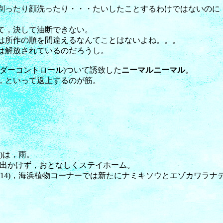
剃ったり顔洗ったり・・・たいしたことするわけではないのに
て，決して油断できない。
は所作の順を間違えるなんてことはないよね。。。
は解放されているのだろうし。
ンダーコントロール)ついて誘致した
ニーマルニーマル
。
，といって返上するのが筋。
16)は，雨。
出かけず，おとなしくステイホーム。
6/14)，海浜植物コーナーでは新たにナミキソウとエゾカワラ