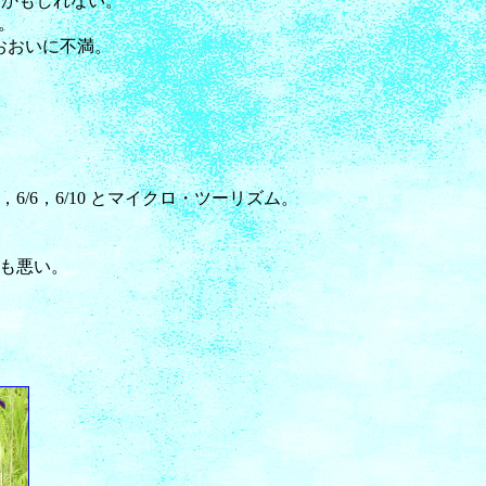
るかもしれない。
。
おおいに不満。
，6/6，6/10 とマイクロ・ツーリズム。
も悪い。