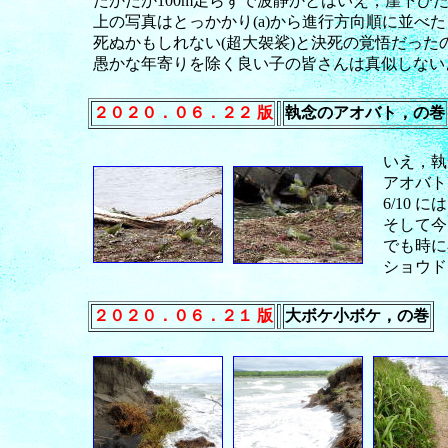
たかだか100m足らずで波静かとはいえ，崖下
上の写真はとっかかり(a)から進行方向順に並べた
死ぬかもしれない(超大袈裟)と決死の覚悟だっ
愚かな年寄りを除く良い子の皆さんは真似しない
２０２０．０６．２２ 版
執念のアオバト，の巻
いえ，執
アオバト
6/10
そして今
でも時に
ショウド
２０２０．０６．２１ 版
大ボケ小ボケ，の巻