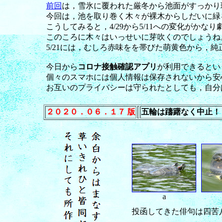
前回
は，雪氷に覆われた厳冬から池面がすっかり
今回は，池を取り巻く木々が裸木からしだいに緑
こうしてみると，4/29から5/11への変化がか
このころに木々はいっせいに芽吹くのでしょうね
5/21には，むしろ赤味をを帯びた萌黄色から，
今日から
コロナ接触確認アプリ
が利用できるとい
個々のスマホには個人情報は保存されないから安
お互いのプライバシーは守られたとしても，自分
２０２０．０６．１７ 版
五輪は躊躇なく中止！
a
投函してきた俳句は四苦